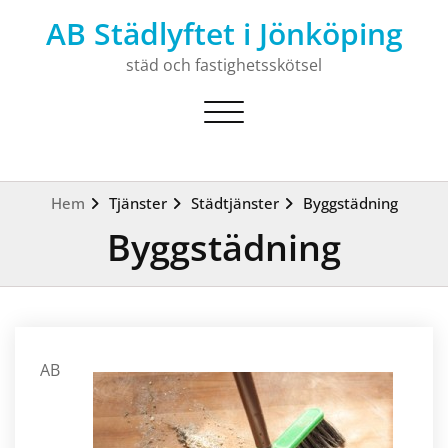
Hoppa
AB Städlyftet i Jönköping
till
innehåll
städ och fastighetsskötsel
Slå på/av navigering
Hem
Tjänster
Städtjänster
Byggstädning
Byggstädning
AB